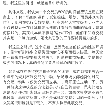
现。我这里的所指，就是题目中所讲的。
具体来说，我认为一个交易员80%的时间都应该是用在观
察上，了解市场如何运作，反复操练、规划。而另外20%的
时间，则用在执行实战交易。行业外的人常常好奇，业内人
士通过整天坐在计算机显示器前盯着弯弯曲曲的线条，是如
何挣钱的。其实根本就不像是“运作”它们。他们不知道交易
其实是一个脑力游戏，远比其它别的工作要耗费精力的多。
我这里之所以讲这个话题，是因为在当前低波动性的环境
下，常常听到很多交易员因为耐心不足而损失惨重。每天拿
血汗钱来冒险需要很大的勇气，但是在收益极低、交易机会
极少的情况下，真的是到了要考验耐心的时候了。
如果你存在等待交易机会方面的困难，或许就需要整合一
个详细的规则压制交易的冲动。给足市场发酵趋势的时间，
有交易冲动时（仅为交易而交易），离开座位走动一下。另
一种解决这种状况的方法就是想想自己的目标，思考此项交
易是否会使你距离既定目标更进一步。如果这项交易不符合
低风险、高收益标准，也不是你既定交易计划的一部分，那
么答案很明显就是否定的，不要去执行此项交易。