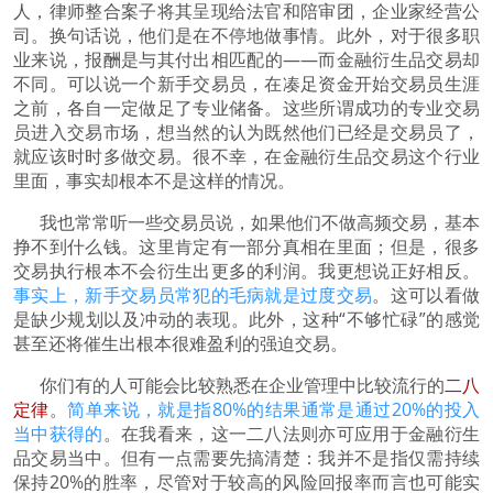
人，律师整合案子将其呈现给法官和陪审团，企业家经营公
司。换句话说，他们是在不停地做事情。此外，对于很多职
业来说，报酬是与其付出相匹配的——而金融衍生品交易却
不同。可以说一个新手交易员，在凑足资金开始交易员生涯
之前，各自一定做足了专业储备。这些所谓成功的专业交易
员进入交易市场，想当然的认为既然他们已经是交易员了，
就应该时时多做交易。很不幸，在金融衍生品交易这个行业
里面，事实却根本不是这样的情况。
我也常常听一些交易员说，如果他们不做高频交易，基本
挣不到什么钱。这里肯定有一部分真相在里面；但是，很多
交易执行根本不会衍生出更多的利润。我更想说正好相反。
事实上，新手交易员常犯的毛病就是过度交易
。这可以看做
是缺少规划以及冲动的表现。此外，这种“不够忙碌”的感觉
甚至还将催生出根本很难盈利的强迫交易。
你们有的人可能会比较熟悉在企业管理中比较流行的
二八
定律
。
简单来说，就是指80%的结果通常是通过20%的投入
当中获得的
。在我看来，这一二八法则亦可应用于金融衍生
品交易当中。但有一点需要先搞清楚：我并不是指仅需持续
保持20%的胜率，尽管对于较高的风险回报率而言也可能实