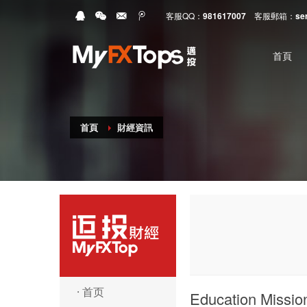
客服QQ：
981617007
客服郵箱：
se
首頁
首頁
財經資訊
MyFxTops邁投財經
· 首页
Education Missio