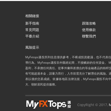
相關鏈接
新手指南
跟隨攻略
常見問題
使用條款
平臺介紹
聯繫我們
風險提示
MyFxtops邁投所列信息僅供參考，不構成投資建議，也不代表
導行為。MyFxtops邁投非外匯經紀商，不接觸妳的任何資金。 MY
盈利，不承擔任何責任。從事外彙和差價合約等金融產品的槓桿
有可能超過本金，請量力而行，入市前需充分了解潛在的風險。
表以後的交易成績。依據各地區法律法規，MyFxtops邁投不向
大、朝鮮居民提供服務。
CopyRight © 2017,