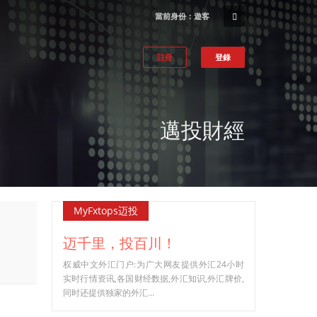
當前身份：遊客
註冊
登錄
邁投財經
MyFxtops迈投
迈千里，投百川！
权威中文外汇门户:为广大网友提供外汇24小时
实时行情资讯,各国财经数据,外汇知识,外汇牌价,
同时还提供独家的外汇...