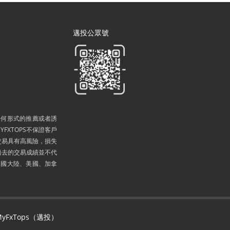
邁投公眾號
任何形式的推薦或者誘
FXTOPS不保證客戶
交易具有高風險，損失
過去的交易成績並不代
中國大陸、美國、加拿
MyFxTops（邁投）