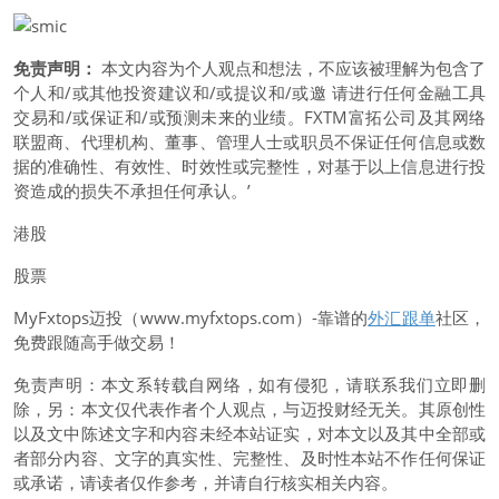
免责声明：
本文内容为个人观点和想法，不应该被理解为包含了
个人和/或其他投资建议和/或提议和/或邀 请进行任何金融工具
交易和/或保证和/或预测未来的业绩。FXTM富拓公司及其网络
联盟商、代理机构、董事、管理人士或职员不保证任何信息或数
据的准确性、有效性、时效性或完整性，对基于以上信息进行投
资造成的损失不承担任何承认。’
港股
股票
MyFxtops迈投（www.myfxtops.com）-靠谱的
外汇跟单
社区，
免费跟随高手做交易！
免责声明：本文系转载自网络，如有侵犯，请联系我们立即删
除，另：本文仅代表作者个人观点，与迈投财经无关。其原创性
以及文中陈述文字和内容未经本站证实，对本文以及其中全部或
者部分内容、文字的真实性、完整性、及时性本站不作任何保证
或承诺，请读者仅作参考，并请自行核实相关内容。