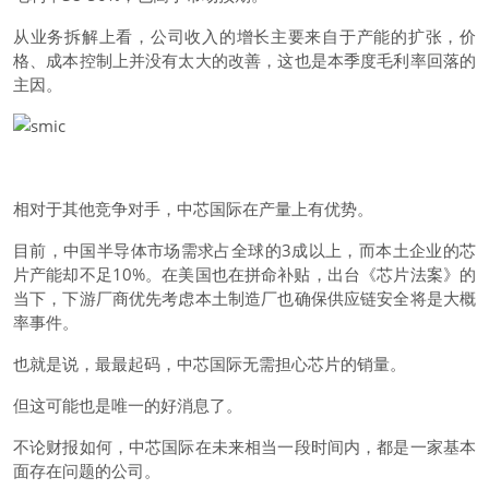
从业务拆解上看，公司收入的增长主要来自于产能的扩张，价
格、成本控制上并没有太大的改善，这也是本季度毛利率回落的
主因。
相对于其他竞争对手，中芯国际在产量上有优势。
目前，中国半导体市场需求占全球的3成以上，而本土企业的芯
片产能却不足10%。在美国也在拼命补贴，出台《芯片法案》的
当下，下游厂商优先考虑本土制造厂也确保供应链安全将是大概
率事件。
也就是说，最最起码，中芯国际无需担心芯片的销量。
但这可能也是唯一的好消息了。
不论财报如何，中芯国际在未来相当一段时间内，都是一家基本
面存在问题的公司。