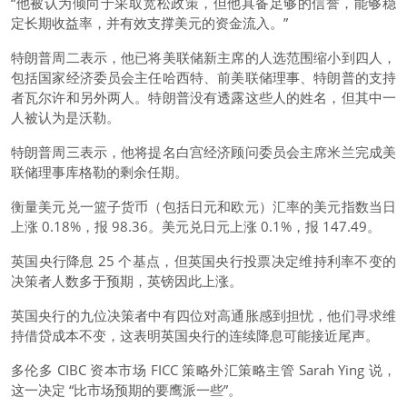
“他被认为倾向于采取宽松政策，但他具备足够的信誉，能够稳
定长期收益率，并有效支撑美元的资金流入。”
特朗普周二表示，他已将美联储新主席的人选范围缩小到四人，
包括国家经济委员会主任哈西特、前美联储理事、特朗普的支持
者瓦尔许和另外两人。特朗普没有透露这些人的姓名，但其中一
人被认为是沃勒。
特朗普周三表示，他将提名白宫经济顾问委员会主席米兰完成美
联储理事库格勒的剩余任期。
衡量美元兑一篮子货币（包括日元和欧元）汇率的
美元指数
当日
上涨 0.18%，报 98.36。
美元兑日元
上涨 0.1%，报 147.49。
英国央行降息 25 个基点，但英国央行投票决定维持利率不变的
决策者人数多于预期，英镑因此上涨。
英国央行的九位决策者中有四位对高通胀感到担忧，他们寻求维
持借贷成本不变，这表明英国央行的连续降息可能接近尾声。
多伦多 CIBC 资本市场 FICC 策略外汇策略主管 Sarah Ying 说，
这一决定 “比市场预期的要鹰派一些”。