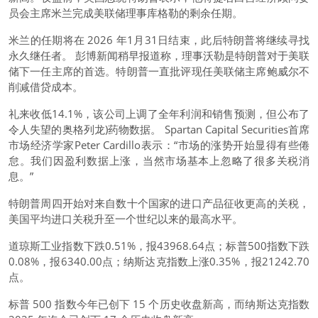
员会主席米兰完成美联储理事库格勒的剩余任期。
米兰的任期将在 2026 年1月31日结束，此后特朗普将继续寻找
永久继任者。 彭博新闻稍早报道称，理事沃勒是特朗普对于美联
储下一任主席的首选。特朗普一直批评现任美联储主席鲍威尔不
削减借贷成本。
礼来收低14.1%，该公司上调了全年利润和销售预测，但公布了
令人失望的奥格列龙)药物数据。 Spartan Capital Securities首席
市场经济学家Peter Cardillo表示：“市场的涨势开始显得有些倦
怠。我们因盈利数据上涨，当然市场基本上忽略了很多关税消
息。”
特朗普周四开始对来自数十个国家的进口产品征收更高的关税，
美国平均进口关税升至一个世纪以来的最高水平。
道琼斯工业
指数下跌0.51%，报43968.64点；
标普500
指数下跌
0.08%，报6340.00点；纳斯达克指数上涨0.35%，报21242.70
点。
标普 500 指数今年已创下 15 个历史收盘新高，而纳斯达克指数