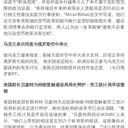
误源于“群体思维”，并批评该央行越界介入了本不属于其职责范
围的政治议题。“美联储近年来的表现令人质疑其是否仍在以央
行独立性最佳实践为行事准则，”Miran和Katz在文中写道。他们
还主张将美联储的货币政策职能与银行监管职能彻底分离，建议
取消理事会的银行监管权。两人认为这一改革能够“避免不必要
地污染货币政策决策过程”。
乌克兰表示同意与俄罗斯空中停火
据乌克兰媒体报道，基辅方面对空中停火表示支持，目前正等待
俄罗斯方面的同意。 相关报道还指出，欧洲目前正参与乌克兰问
题谈判的有关讨论，美国总统特朗普对此持开放态度。（今日俄
罗斯RT）
美国财长贝森特为特朗普解雇该局局长辩护：劳工统计局早该整
顿
美国财政部长斯科特·贝森特为总统唐纳德·特朗普解雇劳工统计
局局长的决定进行辩护，称对该机构的改革早已迫在眉睫。“整
顿劳工统计局是早就应该做的事，”贝森特周四在MSNBC上表
示。“他们上周犯的错误是五到六个标准差的错误。这就像你从
迈阿密登机，以为要去纽约，结果却降落在丹佛。”“这让我觉得