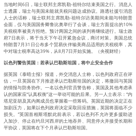
当地时间6日，瑞士联邦主席凯勒-祖特尔结束美国之行。消息人
士透露，瑞士与美国未能就关税问题达成协议。路透社援引消息
人士的话称，瑞士联邦主席凯勒-祖特尔访美期间未能与特朗普
会面，仅与美国国务卿鲁比奥举行了会谈，瑞士方面提出的10%
关税税率被美方拒绝。预计两国之间的谈判将继续进行。瑞士政
府7日表示，将于当天下午召开紧急会议，商讨对策。美国总统
特朗普7月31日公布多个贸易伙伴输美商品适用的关税税率，其
中对瑞士税率高达39%，从8月7日开始实施。（央视财经）
以色列警告英国：若承认巴勒斯坦国，将中止安全合作
据英国《泰晤士报》报道，外交消息人士称，以色列政府正在评
估，一旦英国在下月推进承认巴勒斯坦国的决定，将撤回与英国
的情报与防务协作。一名以色列官员警告称，英国及其他考虑承
认的国家应“认真权衡”这一举动可能的后果。另一人士表示：“内
塔尼亚胡及其内阁成员也掌握着一些筹码。英国近期的决定正在
加剧压力，如果以色列政府决定采取回应措施，英国将面临不少
损失。”英国首相斯塔默此前表示，若以色列不允许更多援助进
入加沙、停止在约旦河西岸的土地吞并、同意停火并接受长期和
平协议，英国将在下个月承认巴勒斯坦国。