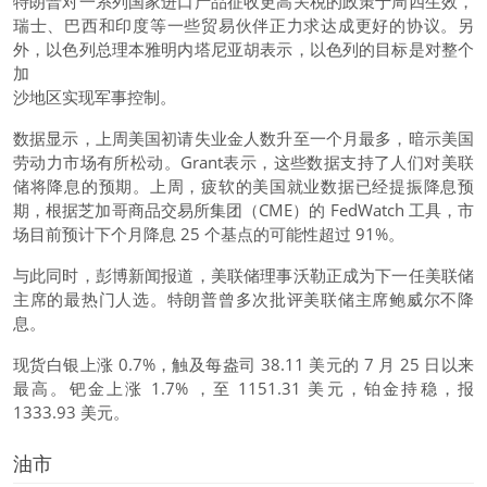
特朗普对一系列国家进口产品征收更高关税的政策于周四生效，
瑞士、巴西和印度等一些贸易伙伴正力求达成更好的协议。另
外，以色列总理本雅明内塔尼亚胡表示，以色列的目标是对整个
加
沙地区实现军事控制。
数据显示，上周美国初请失业金人数升至一个月最多，暗示美国
劳动力市场有所松动。Grant表示，这些数据支持了人们对美联
储将降息的预期。上周，疲软的美国就业数据已经提振降息预
期，根据芝加哥商品交易所集团（CME）的 FedWatch 工具，市
场目前预计下个月降息 25 个基点的可能性超过 91%。
与此同时，彭博新闻报道，美联储理事沃勒正成为下一任美联储
主席的最热门人选。特朗普曾多次批评美联储主席鲍威尔不降
息。
现货白银
上涨 0.7%，触及每盎司 38.11 美元的 7 月 25 日以来
最高。钯金上涨 1.7% ，至 1151.31 美元，铂金持稳，报
1333.93 美元。
油市