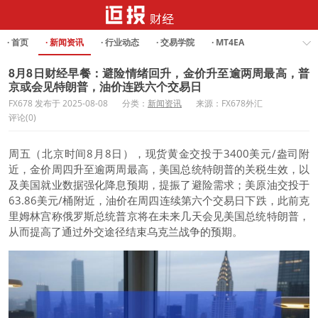
· 首页
· 新闻资讯
· 行业动态
· 交易学院
· MT4EA
· Forex Analysis
8月8日财经早餐：避险情绪回升，金价升至逾两周最高，普
京或会见特朗普，油价连跌六个交易日
FX678 发布于 2025-08-08
分类：
新闻资讯
来源：FX678外汇
评论(0)
周五（北京时间8月8日），
现货黄金
交投于3400美元/盎司附
近，金价周四升至逾两周最高，美国总统特朗普的关税生效，以
及美国就业数据强化降息预期，提振了避险需求；
美原油
交投于
63.86美元/桶附近，油价在周四连续第六个交易日下跌，此前克
里姆林宫称俄罗斯总统普京将在未来几天会见美国总统特朗普，
从而提高了通过外交途径结束乌克兰战争的预期。