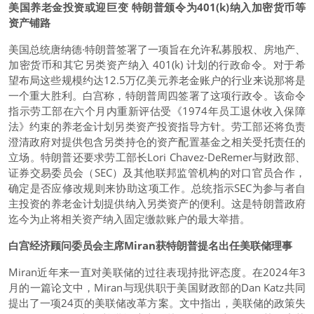
美国养老金投资或迎巨变 特朗普颁令为401(k)纳入加密货币等
资产铺路
美国总统唐纳德·特朗普签署了一项旨在允许私募股权、房地产、
加密货币和其它另类资产纳入 401(k) 计划的行政命令。对于希
望布局这些规模约达12.5万亿美元养老金账户的行业来说那将是
一个重大胜利。白宫称，特朗普周四签署了这项行政令。该命令
指示劳工部在六个月内重新评估受《1974年员工退休收入保障
法》约束的养老金计划另类资产投资指导方针。劳工部还将负责
澄清政府对提供包含另类持仓的资产配置基金之相关受托责任的
立场。特朗普还要求劳工部长Lori Chavez-DeRemer与财政部、
证券交易委员会（SEC）及其他联邦监管机构的对口官员合作，
确定是否应修改规则来协助这项工作。总统指示SEC为参与者自
主投资的养老金计划提供纳入另类资产的便利。这是特朗普政府
迄今为止将相关资产纳入固定缴款账户的最大举措。
白宫经济顾问委员会主席Miran获特朗普提名出任美联储理事
Miran近年来一直对美联储的过往表现持批评态度。在2024年3
月的一篇论文中，Miran与现供职于美国财政部的Dan Katz共同
提出了一项24页的美联储改革方案。文中指出，美联储的政策失