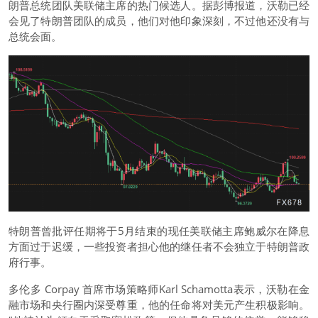
朗普总统团队美联储主席的热门候选人。据彭博报道，沃勒已经
会见了特朗普团队的成员，他们对他印象深刻，不过他还没有与
总统会面。
特朗普曾批评任期将于5月结束的现任美联储主席鲍威尔在降息
方面过于迟缓，一些投资者担心他的继任者不会独立于特朗普政
府行事。
多伦多 Corpay 首席市场策略师Karl Schamotta表示，沃勒在金
融市场和央行圈内深受尊重，他的任命将对美元产生积极影响。