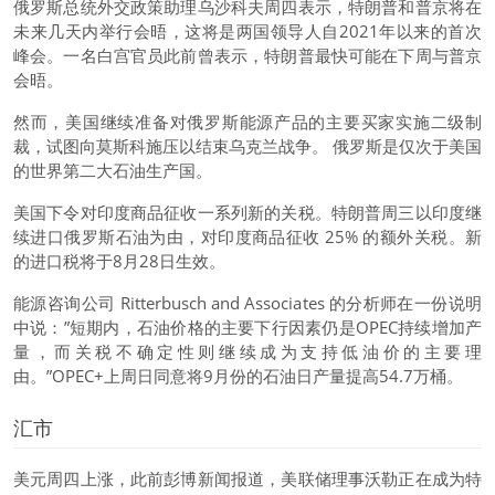
俄罗斯总统外交政策助理乌沙科夫周四表示，特朗普和普京将在
未来几天内举行会晤，这将是两国领导人自2021年以来的首次
峰会。一名白宫官员此前曾表示，特朗普最快可能在下周与普京
会晤。
然而，美国继续准备对俄罗斯能源产品的主要买家实施二级制
裁，试图向莫斯科施压以结束乌克兰战争。 俄罗斯是仅次于美国
的世界第二大石油生产国。
美国下令对印度商品征收一系列新的关税。特朗普周三以印度继
续进口俄罗斯石油为由，对印度商品征收 25% 的额外关税。新
的进口税将于8月28日生效。
能源咨询公司 Ritterbusch and Associates 的分析师在一份说明
中说：”短期内，石油价格的主要下行因素仍是OPEC持续增加产
量，而关税不确定性则继续成为支持低油价的主要理
由。”OPEC+上周日同意将9月份的石油日产量提高54.7万桶。
汇市
美元周四上涨，此前彭博新闻报道，美联储理事沃勒正在成为特