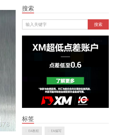
搜索
标签
EA教程
EA编写