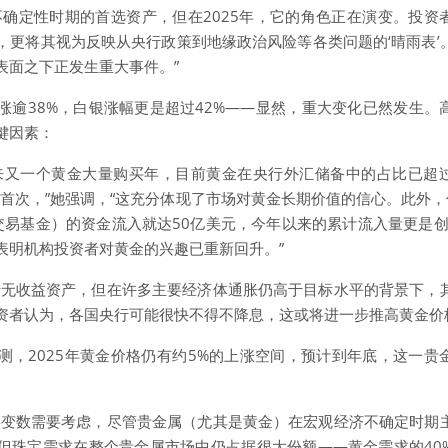
不确定性时期的首选资产，但在2025年，它的角色正在演变。投资
，更将其视为反映从央行政策到地缘政治风险等各类问题的‘晴雨表’
表面之下正发生重大事件。”
涨逾38%，白银涨幅更是超过42%——显然，重大变化已然发生。
键因素：
来又一个黄金大量购买年，目前黄金在央行外汇储备中的占比已超
的首次，”她强调，“这充分体现了市场对黄金长期价值的信心。此外，
交易基金）的资金流入就达50亿美元，今年以来的累计流入量更是创下
表明机构投资者对黄金的兴趣已重新回升。”
于无收益资产，但在许多主要经济体通胀仍高于目标水平的背景下，
资者认为，各国央行可能很快不得不降息，这或将进一步推高黄金价
测，2025年黄金价格仍有约5%的上涨空间，预计到年底，这一贵
要变数需要考虑，尽管贵金属（尤其是黄金）在宏观经济不确定时期
但珠宝需求在整个贵金属市场中仍占据很大份额——黄金需求的40