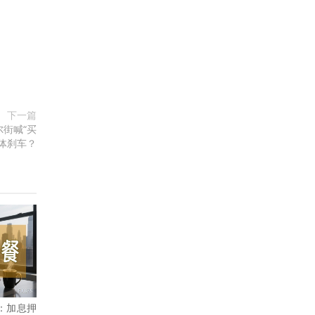
下一篇
街喊“买
体刹车？
：加息押