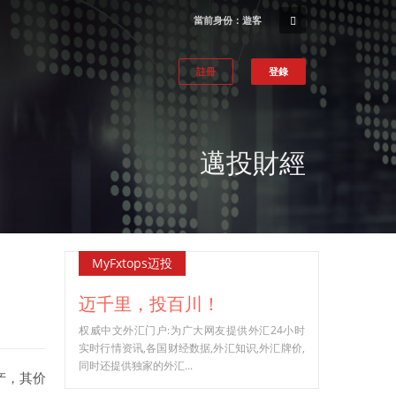
當前身份：遊客
註冊
登錄
邁投財經
MyFxtops迈投
迈千里，投百川！
权威中文外汇门户:为广大网友提供外汇24小时
实时行情资讯,各国财经数据,外汇知识,外汇牌价,
同时还提供独家的外汇...
产，其价