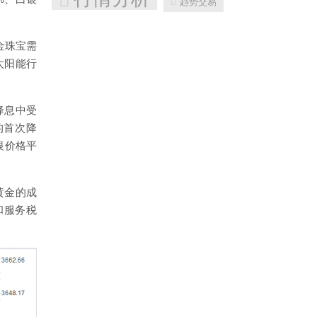
趋势交易
金珠宝需
太阳能行
降息中受
的首次降
银价格平
黄金的成
和服务税