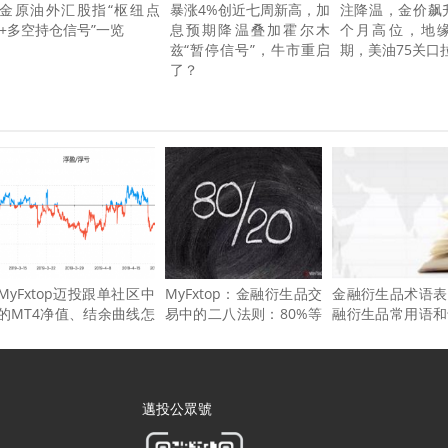
金原油外汇股指“枢纽点
暴涨4%创近七周新高，加
注降温，金价飙
+多空持仓信号”一览
息预期降温叠加霍尔木
个月高位，地
兹“暂停信号”，牛市重启
期，美油75关口
了？
MyFxtop迈投跟单社区中
MyFxtop：金融衍生品交
金融衍生品术语表
的MT4净值、结余曲线怎
易中的二八法则：80%等
融衍生品常用语和
么看，有什么作用？
待，20%交易
语
邁投公眾號