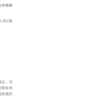
金
价格随
.452美
观点，与
者部分内
核实相关