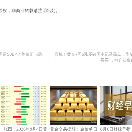
授权，非商业转载请注明出处。
还是50BP？美债汇市隐
震惊！黄金7周6涨屡破历史纪录高点，华尔
买买”，散户却集
一张图：2026年8月4日黄
黄金交易提醒：金价单日
8月6日财经早餐