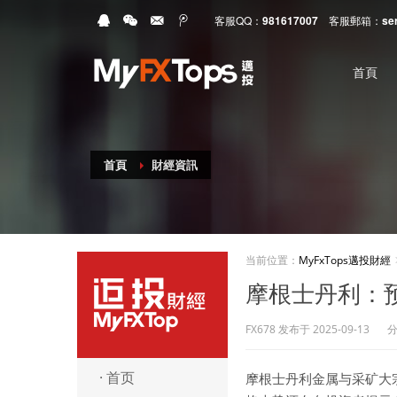
客服QQ：
981617007
客服郵箱：
se
首頁
首頁
財經資訊
当前位置：
MyFxTops邁投財經
摩根士丹利：预
FX678 发布于 2025-09-13
MyFxTops邁投財經
· 首页
摩根士丹利金属与采矿大宗