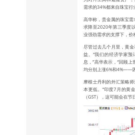
需求的34%都来自珠宝行
高华称，贵金属的珠宝需
求降至2020年第三季
业强劲需求的支撑下，价
尽管过去几个月里，黄金
益。“我们的经济学家预
息，”高华表示，“回顾
均分别上涨6%和4%——
摩根士丹利的外汇策略师
本更低。“印度7月的黄
（GST），这可能会在节