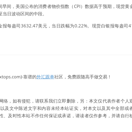
间早间，美国公布的消费者物价指数（CPI）数据高于预期，
现货黄
至当日波动区间的中段。
金
报每盎司3632.47美元，当日跌幅为0.22%。
现货白银
报每盎司41
xtops.com)-靠谱的
外汇跟单
社区，免费跟随高手做交易！
网络，如有侵犯，请联系我们立即删除，另：本文仅代表作者个人
性以及文中陈述文字和内容未经本站证实，对本文以及其中全部或
性、及时性本站不作任何保证或承诺，请读者仅作参考，并请自行