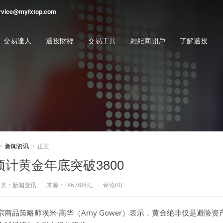
rvice@myfxtop.com
交易達人
邁投財經
交易工具
經紀商開戶
了解邁投
新闻资讯
正文
>
>
计黄金年底突破3800
分类：
新闻资讯
来源：FX678外汇
评论(0)
商品策略师埃米·高华（Amy Gower）表示，黄金绝非仅是避险资