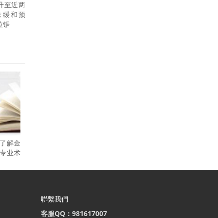
升至近两
缘缓和预
拉锯
了解金
专业术
聯繫我們
客服QQ：981617007