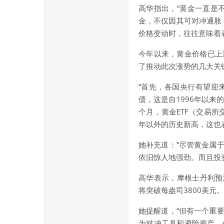
高华指出，“黄金一直是
金，不仅因其可对冲通胀
价格变动时，往往意味着
今年以来，黄金价格已上
了推动此次涨势的几大关
“首先，各国央行有望迎
债，这是自1996年以来
个月，黄金ETF（交易所
年以外的历史新高，这也
她补充道：“尽管黄金属
依旧惊人地强劲。而且投
高华表示，摩根士丹利预
将突破每盎司3800美元。
她提醒道，“但有一个重
为对冲工具和避险资产，