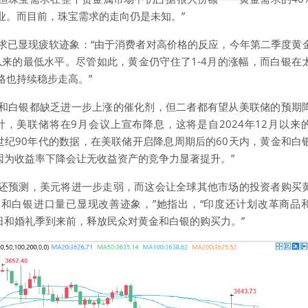
业。而目前，珠宝需求的走向仍是未知。”
求已显现疲软迹象：“由于消费者对高价格的反应，今年第二季度黄
度以来的最低水平。尽管如此，黄金仍守住了1-4月的涨幅，而白银在
格也持续稳步走高。”
和白银都缺乏进一步上涨的催化剂，但二者都有望从美联储的预期
计，美联储将在9月会议上宣布降息，这将是自2024年12月以来
上世纪90年代的数据，在美联储开启降息周期后的60天内，黄金和白
因为收益率下降会让无收益资产的竞争力显著提升。”
还预测，美元将进一步走弱，而这会让全球其他市场的投资者购买
金和白银进口量已显现改善迹象，”她指出，“印度还计划改革商品
日和婚礼季到来前，释放民众对黄金和白银的购买力。”