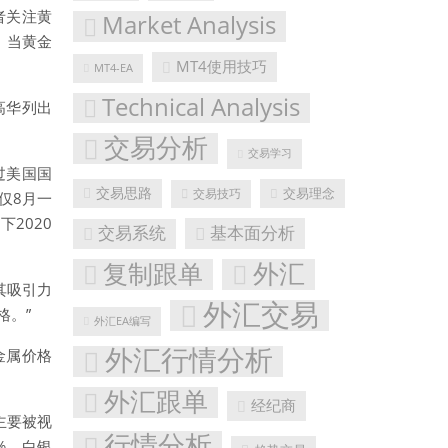
者关注黄
Market Analysis
。当黄金
MT4使用技巧
MT4-EA
Technical Analysis
高华列出
交易分析
交易学习
过美国国
交易思路
交易理念
交易技巧
仅8月一
2020
基本面分析
交易系统
外汇
复制跟单
其吸引力
外汇交易
格。”
外汇EA编写
外汇行情分析
金属价格
外汇跟单
经纪商
主要被视
行情分析
%、白银