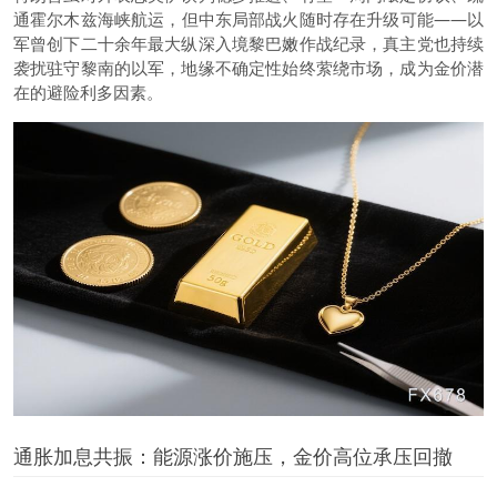
通霍尔木兹海峡航运，但中东局部战火随时存在升级可能——以
军曾创下二十余年最大纵深入境黎巴嫩作战纪录，真主党也持续
袭扰驻守黎南的以军，地缘不确定性始终萦绕市场，成为金价潜
在的避险利多因素。
通胀加息共振：能源涨价施压，金价高位承压回撤