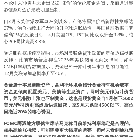
本轮中东冲突并未走出“战乱涨价”的传统黄金逻辑，反而通过能
源链条对金价形成明显压制。
自2月末美伊爆发军事冲突以来，
布伦特原油
价格阶段性涨幅达
37%，油价持续上行大幅抬升全球通胀粘性，美国通胀数据显著
偏离2%的政策目标，4月美国CPI、PCE同比双双升至3.8%，核
心PCE同比走高3.3%。
受通胀数据超预期影响，市场对美联储货币政策的定价逻辑彻底
反转：此前市场普遍押注2026年美联储落地两次降息，如今
CME利率期货数据显示，资金已经开始计价年末加息的可能性，
12月美联储加息概率升至46%。
黄金属于零息避险资产，高利率环境会抬升黄金持有机会成本，
资金更倾向配置美元、美债等生息资产，同时美元作为计价货
币，
美元指数
上涨也压制黄金，这也是
现货黄金
自1月创下5602
美元/盎司历史高点后快速回落，至5月末跌至4500以下、高位
回撤近20%的核心诱因。
FOMC鹰派地方联储主席哈马克称目前维持利率稳定是合理的。
如果高通胀持续，可能需要更大幅度的调整，但尚未看到通胀预
期上升的迹象，同时说就业市场稳定，但新增就业岗位寥寥无