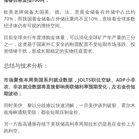
储备目标直指700吨；
欧美老牌储备大国美、德、法、意黄金储备在外储中占比约
70%，而我国黄金储备占外储比重尚不足10%，意味着全球多数
经济体仍有可观的增持空间。
目前全球央行年度净购金体量，可以消化全球矿产年产量的三分
之一，这类基于国家外汇安全的刚需配置不受短期市场涨跌、投
资情绪干扰，形成长期稳定的实物托底需求。
总结与技术分析：
市场聚焦本周美国系列就业数据，JOLTS职位空缺、ADP小非
农、非农就业数据将直接影响美联储利率预期变化，左右金价短
期波动；
同时美伊、黎以分歧难以快速消解，一旦美伊谈判破裂、霍尔木
兹海峡通航受阻，都会短期压制金价。
另一方面高通胀存续下美联储高利率周期拉长仍是悬在金价上方
的利空。