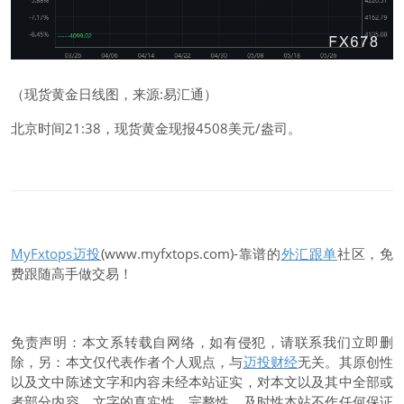
（
现货黄金
日线图，来源:易汇通）
北京时间21:38，
现货黄金
现报4508美元/盎司。
MyFxtops迈投
(www.myfxtops.com)-靠谱的
外汇跟单
社区，免
费跟随高手做交易！
免责声明：本文系转载自网络，如有侵犯，请联系我们立即删
除，另：本文仅代表作者个人观点，与
迈投财经
无关。其原创性
以及文中陈述文字和内容未经本站证实，对本文以及其中全部或
者部分内容、文字的真实性、完整性、及时性本站不作任何保证