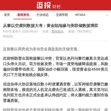
· 首页
· 新闻资讯
· 行业动态
· 交易学院
· MT4EA
· Forex Analysis
从黎以空袭到数据大考：黄金陷地缘与美联储数据博弈
FX678 发布于 2026-06-03
分类：
新闻资讯
来源：FX678外汇
评论(0)
近期黎以局势成为牵动贵金属盘面的关键变量。
此前特朗普出面斡旋黎以冲突，官宣以色列与黎巴嫩真主党达成
口头停火共识、双方收敛攻势，市场一度受地缘降温提振，风险
偏好回暖带动美元、国际油价小幅回落，
现货黄金
自4500美元
关口下方迎来短线企稳反弹。
但这份停火协议落地仅数小时便遭遇变数，以军持续空袭黎巴嫩
南部多地，接连的无人机定点袭击已造成五人遇难，真主党与以
色列双方也并未正式全盘承认停战约定，停火履约能力遭到市场
普遍质疑。
特朗普虽对外表态美伊谈判稳步推进、有望一周内敲定协议、疏