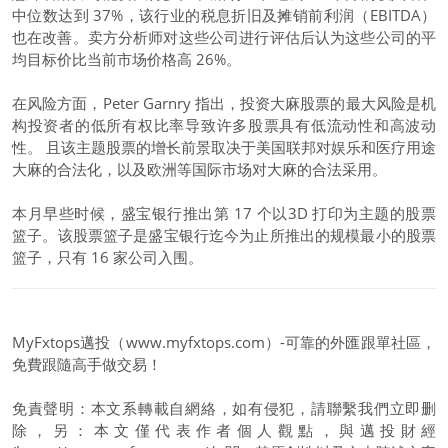
中位数达到 37%，该行业的税息折旧及摊销前利润（EBITDA）
也在改善。卖方分析师对这些公司进行评估后认为这些公司的平
均目标价比当前市场价格高 26%。
在风险方面，Peter Garnry 指出，投资大麻股票的最大风险是机
构投资者的低所有权比率导致许多股票具有低流动性和高波动
性。 且该主题股票的增长前景取决于美国联邦对娱乐和医疗用途
大麻的合法化，以及欧洲等国际市场对大麻的合法采用。
本月早些时候，盛宝银行推出第 17 个以3D 打印为主题的股票
篮子。​该股票篮子是盛宝银行迄今为止所推出的规模最小的股票
篮子，只有 16 家公司入围。
MyFxtops邁投（www.myfxtops.com）-可靠的外匯跟單社區，
免費跟隨高手做交易！
免責聲明：本文系轉載自網絡，如有侵犯，請聯繫我們立即删
除，另：本文僅代表作者個人觀點，與邁投財經