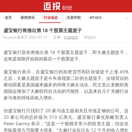
· 首页
· 新闻资讯
· 行业动态
· 交易学院
· MT4EA
· Forex Analysis
盛宝银行将推出第 18 个股票主题篮子
Fxunion 发布于 2021-07-17
分类：
行业动态
评论(0)
盛宝银行宣布将推出第 18 个股票主题篮子，即大麻主题篮子，
这将是假期开始前的最后一个股票篮子。
盛宝银行表示，在盛宝银行的加密货币和区块链篮子上涨 45%
之后，大麻主题篮子是今年表现第二好的主题篮子。业绩背后的
驱动因素是美国越来越多的州将大麻合法化，民主党占多数的美
国国会增加了大麻联邦合法化的可能性，以及来自几个关键行业
参与者的持续高收入增长。
但盛宝银行只找到了 20 家与该主题相关且市值足够的公司。这
20 家公司的总价值为 510 亿美元。盛宝银行量化策略负责人
Peter Garnry 表示：“这是一个规模非常小的投资主题，但这也
意味着潜力可能要大得多。”大麻行业在过去 12 个月的收入增长