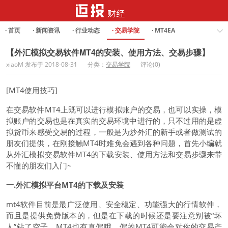
· 首页
· 新闻资讯
· 行业动态
· 交易学院
· MT4EA
· Forex Analysis
【外汇模拟交易软件MT4的安装、使用方法、交易步骤】
xiaoM 发布于 2018-08-31
分类：
交易学院
评论(0)
[MT4使用技巧]
在交易软件MT4上既可以进行模拟账户的交易，也可以实操，模
拟账户的交易也是在真实的交易环境中进行的，只不过用的是虚
拟货币来感受交易的过程，一般是为炒外汇的新手或者做测试的
朋友们提供，在刚接触MT4时难免会遇到各种问题，首先小编就
从外汇模拟交易软件MT4的下载安装、使用方法和交易步骤来带
不懂的朋友们入门~
一.外汇模拟平台MT4的下载及安装
mt4软件目前是最广泛使用、安全稳定、功能强大的行情软件，
而且是提供免费版本的，但是在下载的时候还是要注意别被“坏
人”钻了空子，MT4也有真假哦，假的MT4可能会对你的交易产