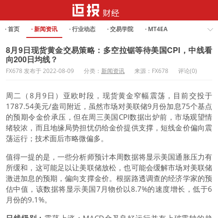
· 首页
· 新闻资讯
· 行业动态
· 交易学院
· MT4EA
· Forex Analysis
8月9日现货黄金交易策略：多空拉锯等待美国CPI，中线看
向200日均线？
FX678 发布于 2022-08-09
分类：
新闻资讯
来源：FX678
评论(0)
周二（8月9日）亚欧时段，
现货黄金
窄幅震荡，目前交投于
1787.54美元/盎司附近，虽然市场对美联储9月份加息75个基点
的预期令金价承压，但在周三美国CPI数据出炉前，市场观望情
绪较浓，而且地缘局势担忧仍给金价提供支撑，短线金价偏向震
荡运行；技术面后市略微偏多。
值得一提的是，一些分析师预计本周数据将显示美国通胀压力有
所缓和，这可能足以让美联储放松，也可能会缓解市场对美联储
激进加息的预期，偏向支撑金价。根据路透调查的经济学家的预
估中值，该数据将显示美国7月物价以8.7%的速度增长，低于6
月份的9.1%。