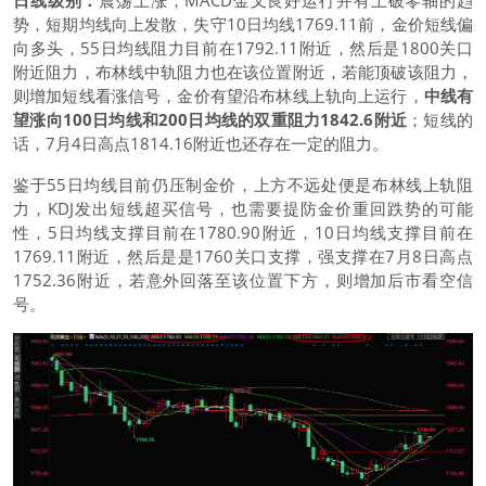
日线级别：
震荡上涨；MACD金叉良好运行并有上破零轴的趋
势，短期均线向上发散，失守10日均线1769.11前，金价短线偏
向多头，55日均线阻力目前在1792.11附近，然后是1800关口
附近阻力，布林线中轨阻力也在该位置附近，若能顶破该阻力，
则增加短线看涨信号，金价有望沿布林线上轨向上运行，
中线有
望涨向100日均线和200日均线的双重阻力1842.6附近
；短线的
话，7月4日高点1814.16附近也还存在一定的阻力。
鉴于55日均线目前仍压制金价，上方不远处便是布林线上轨阻
力，KDJ发出短线超买信号，也需要提防金价重回跌势的可能
性，5日均线支撑目前在1780.90附近，10日均线支撑目前在
1769.11附近，然后是是1760关口支撑，强支撑在7月8日高点
1752.36附近，若意外回落至该位置下方，则增加后市看空信
号。