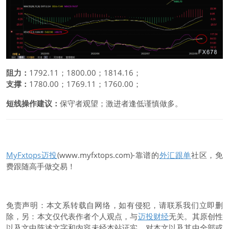
阻力：
1792.11；1800.00；1814.16；
支撑：
1780.00；1769.11；1760.00；
短线操作建议：
保守者观望；激进者逢低谨慎做多。
MyFxtops迈投
(www.myfxtops.com)-靠谱的
外汇跟单
社区，免
费跟随高手做交易！
免责声明：本文系转载自网络，如有侵犯，请联系我们立即删
除，另：本文仅代表作者个人观点，与
迈投财经
无关。其原创性
以及文中陈述文字和内容未经本站证实，对本文以及其中全部或